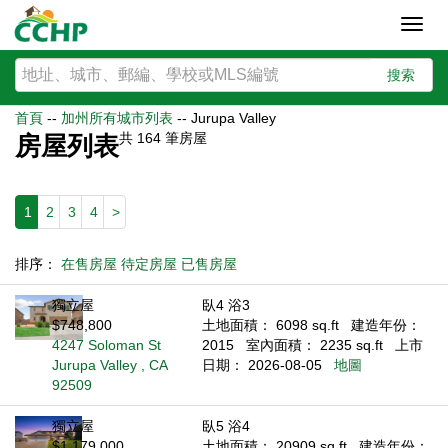
Toggl
navig
搜索
首頁
--
加州所有城市列表
--
Jurupa Valley
共
164
筆房屋
房屋列表
1
2
3
4
>
排序：
在售房屋
待定房屋
已售房屋
獨立屋
臥4 浴3
$748,800
土地面積： 6098 sq.ft
建造年份：
4247 Soloman St
2015
室內面積： 2235 sq.ft
上市
Jurupa Valley , CA
日期： 2026-08-05
地圖
92509
獨立屋
臥5 浴4
$1,179,000
土地面積： 20909 sq.ft
建造年份：