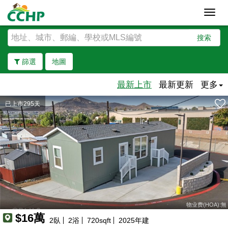
Toggl
navig
搜索
篩選
地圖
最新上市
最新更新
更多
已上市295天
去除邊界
物业费(HOA):無
$16萬
2
臥
2
浴
720
sqft
2025
年建