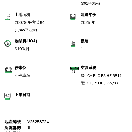
(301平方米)
土地面積
建造年份
20079 平方英呎
2025 年
(1,865平方米)
物業費(HOA)
樓層
$199/月
1
停車位
空調系統
4 停車位
冷:
CA,ELC,ES,HE,SR16
暖:
CF,ES,FIR,GAS,SO
上市日期
地產編號
： IV25253724
所處郡縣
： RI