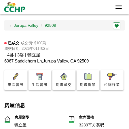
Toggl
navig
Jurupa Valley
92509
已成交
成交價: $100萬
成交日期: 2026年01月02日
4卧 | 3浴 | 獨立屋
6067 Saddlehorn Ln,Jurupa Valley, CA 92509
學區資訊
生活資訊
周邊成交
周邊街景
相關行業
房屋信息
房屋類型
室內面積
獨立屋
3239平方英呎