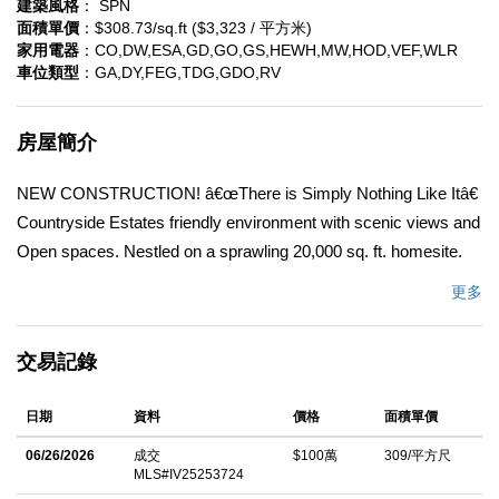
建築風格
： SPN
面積單價
：$308.73/sq.ft ($3,323 / 平方米)
家用電器
：CO,DW,ESA,GD,GO,GS,HEWH,MW,HOD,VEF,WLR
車位類型
：GA,DY,FEG,TDG,GDO,RV
房屋簡介
NEW CONSTRUCTION! â€œThere is Simply Nothing Like Itâ€
Countryside Estates friendly environment with scenic views and
Open spaces. Nestled on a sprawling 20,000 sq. ft. homesite.
Step into luxury with The Pinehurst floorplan at Countryside
更多
Estates, perfectly situated in the vibrant community of Jurupa
Hills. With the Spacious layout this floorplan possesses an
交易記錄
expansive, seamless open concept, with a great extent of
possibilities of In-door out-door living and entertainment. This
日期
資料
價格
面積單價
remarkable property boasts an expansive backyard, perfect for
hosting memorable gatherings, or simply relishing tranquil
06/26/2026
成交
$100萬
309/平方尺
MLS#IV25253724
moments with family and friends. The gourmet kitchen,