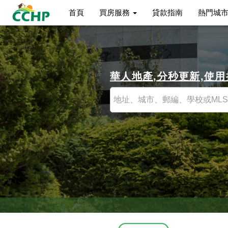
首頁
買房服務
貸款指南
熱門城
華人地產,分秒更新,使
您想預