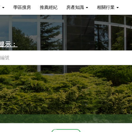
市
學區搜房
推薦經紀
房產知識
相關行業
用提示：
約看屋嗎？請與我聯繫