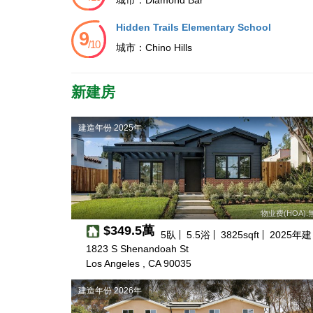
Hidden Trails Elementary School
城市：
Chino Hills
新建房
建造年份 2025年
物业费(HOA):
$349.5萬
5
臥
5.5
浴
3825
sqft
2025
年建
1823 S Shenandoah St
Los Angeles , CA 90035
建造年份 2026年