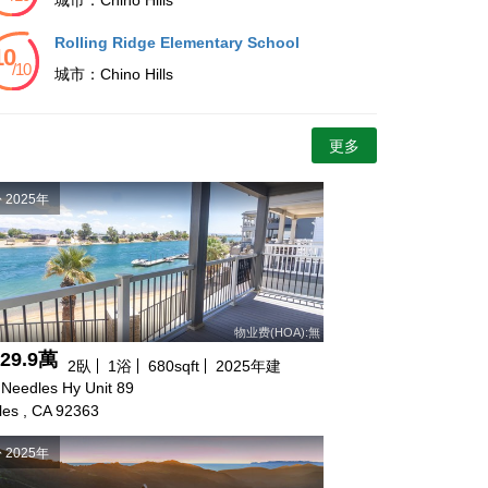
Rolling Ridge Elementary School
城市：
Chino Hills
更多
2025年
物业费(HOA):無
$29.9萬
2
臥
1
浴
680
sqft
2025
年建
Needles Hy Unit 89
es , CA 92363
2025年