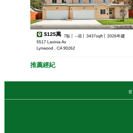
物业费(HOA):
$125萬
7
臥
--
浴
3437
sqft
2026
年建
5517 Lavinia Av
Lynwood , CA 90262
推薦經紀
首