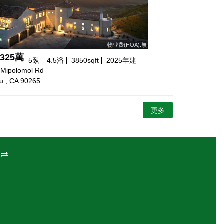
物业费(HOA):無
$325萬
5
臥
4.5
浴
3850
sqft
2025
年建
 Mipolomol Rd
u , CA 90265
更多
州