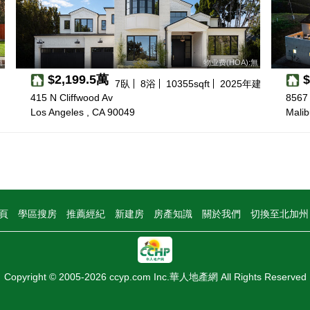
無
物业费(HOA):無
$2,199.5萬
7
臥
8
浴
10355
sqft
2025
年建
415 N Cliffwood Av
8567
Los Angeles , CA 90049
Malib
頁
學區搜房
推薦經紀
新建房
房產知識
關於我們
切換至北加
Copyright © 2005-2026 ccyp.com Inc.華人地產網 All Rights Reserved