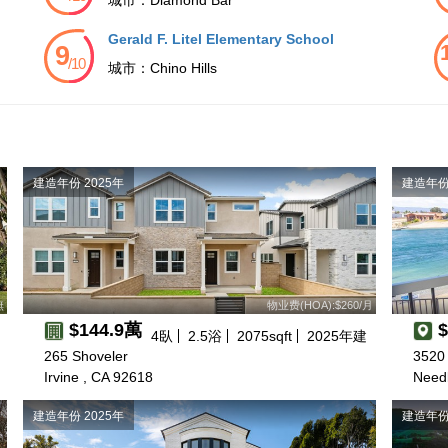
Gerald F. Litel Elementary School
城市：
Chino Hills
建造年份 2025年
建造年份 
無
物业费(HOA):$260/月
$144.9萬
4
臥
2.5
浴
2075
sqft
2025
年建
265 Shoveler
3520 
Irvine , CA 92618
Needl
建造年份 2025年
建造年份 