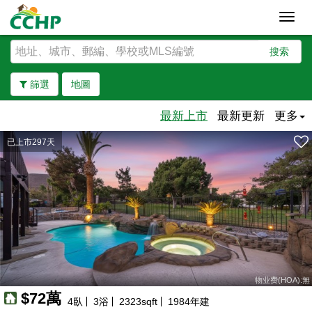
Toggl
navig
搜索
篩選
地圖
最新上市
最新更新
更多
已上市297天
去除邊界
物业费(HOA):無
$72萬
4
臥
3
浴
2323
sqft
1984
年建