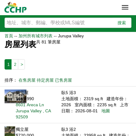
Toggl
navig
搜索
首頁
--
加州所有城市列表
--
Jurupa Valley
共
81
筆房屋
房屋列表
1
2
>
排序：
在售房屋
待定房屋
已售房屋
獨立屋
臥5 浴3
$669,990
土地面積： 2319 sq.ft
建造年份：
8601 Areca Ln
2026
室內面積： 2235 sq.ft
上市
Jurupa Valley , CA
日期： 2026-08-01
地圖
92509
獨立屋
臥3 浴2
$720,000
土地面積： 23958 sq.ft
建造年份：