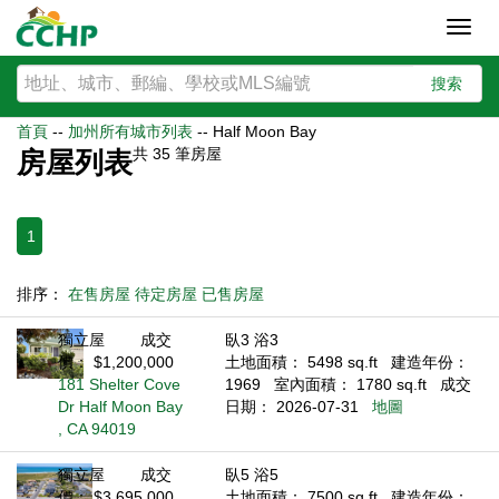
Toggl
navig
搜索
首頁
--
加州所有城市列表
--
Half Moon Bay
共
35
筆房屋
房屋列表
1
排序：
在售房屋
待定房屋
已售房屋
獨立屋
成交
臥3 浴3
價： $1,200,000
土地面積： 5498 sq.ft
建造年份：
181 Shelter Cove
1969
室內面積： 1780 sq.ft
成交
Dr Half Moon Bay
日期： 2026-07-31
地圖
, CA 94019
獨立屋
成交
臥5 浴5
價： $3,695,000
土地面積： 7500 sq.ft
建造年份：