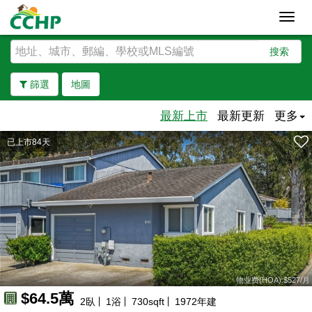
Toggl
navig
搜索
篩選
地圖
最新上市
最新更新
更多
已上市84天
去除邊界
物业费(HOA):$527/月
$64.5萬
2
臥
1
浴
730
sqft
1972
年建