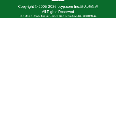
Copyright © 2005-2026 ccyp.com Inc.華人地產網
All Rights Reserved
The Onion Realty Group Gorden Kao Team CA DRE #01849444