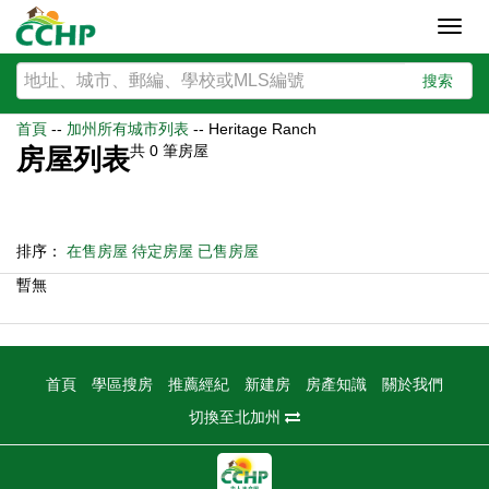
Toggl
navig
搜索
首頁
--
加州所有城市列表
--
Heritage Ranch
共
0
筆房屋
房屋列表
排序：
在售房屋
待定房屋
已售房屋
暫無
首頁
學區搜房
推薦經紀
新建房
房產知識
關於我們
切換至北加州