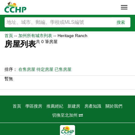
Toggl
navig
搜索
首頁
--
加州所有城市列表
--
Heritage Ranch
共
0
筆房屋
房屋列表
排序：
在售房屋
待定房屋
已售房屋
暫無
首頁
學區搜房
推薦經紀
新建房
房產知識
關於我們
切換至北加州