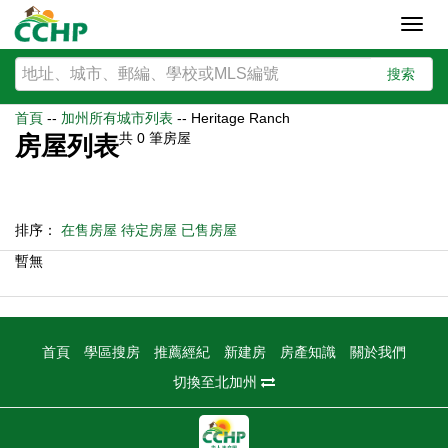
Toggl
navig
搜索
首頁
--
加州所有城市列表
--
Heritage Ranch
共
0
筆房屋
房屋列表
排序：
在售房屋
待定房屋
已售房屋
暫無
首頁
學區搜房
推薦經紀
新建房
房產知識
關於我們
切換至北加州