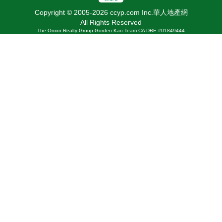
Copyright © 2005-2026 ccyp.com Inc.華人地產網
All Rights Reserved
The Onion Realty Group Gorden Kao Team CA DRE #01849444