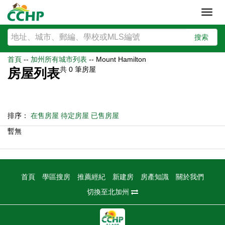
Toggl
navig
搜索
首頁
--
加州所有城市列表
--
Mount Hamilton
共
0
筆房屋
房屋列表
排序：
在售房屋
待定房屋
已售房屋
暫無
首頁
學區搜房
推薦經紀
新建房
房產知識
關於我們
切換至北加州