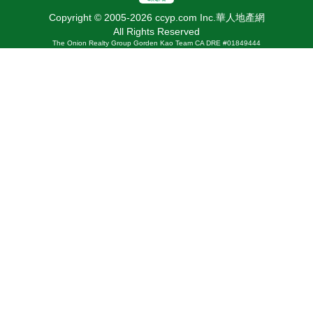
Copyright © 2005-2026 ccyp.com Inc.華人地產網
All Rights Reserved
The Onion Realty Group Gorden Kao Team CA DRE #01849444