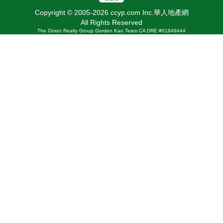
Copyright © 2005-2026 ccyp.com Inc.華人地產網
All Rights Reserved
The Onion Realty Group Gorden Kao Team CA DRE #01849444