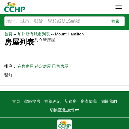
Toggl
navig
搜索
首頁
--
加州所有城市列表
--
Mount Hamilton
共
0
筆房屋
房屋列表
排序：
在售房屋
待定房屋
已售房屋
暫無
首頁
學區搜房
推薦經紀
新建房
房產知識
關於我們
切換至北加州