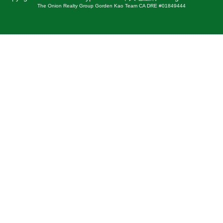
The Onion Realty Group Gorden Kao Team CA DRE #01849444