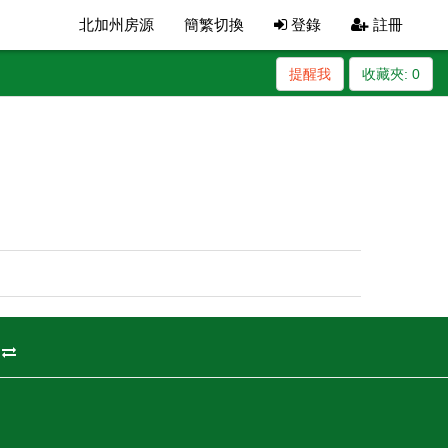
北加州房源
簡繁切換
登錄
註冊
提醒我
收藏夾:
0
州