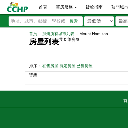
首頁
買房服務
貸款指南
熱門城
搜索
首頁
--
加州所有城市列表
--
Mount Hamilton
共
0
筆房屋
房屋列表
排序：
在售房屋
待定房屋
已售房屋
暫無
首