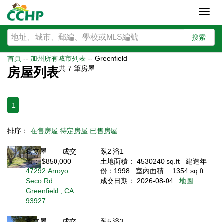
Toggl
navig
搜索
首頁
--
加州所有城市列表
--
Greenfield
共
7
筆房屋
房屋列表
1
排序：
在售房屋
待定房屋
已售房屋
獨立屋
成交
臥2 浴1
價： $850,000
土地面積： 4530240 sq.ft
建造年
47292 Arroyo
份：1998
室內面積： 1354 sq.ft
Seco Rd
成交日期： 2026-08-04
地圖
Greenfield , CA
93927
獨立屋
成交
臥5 浴3