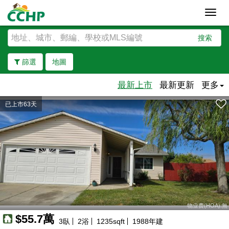
Toggl
navig
搜索
篩選
地圖
最新上市
最新更新
更多
已上市63天
去除邊界
物业费(HOA):無
$55.7萬
3
臥
2
浴
1235
sqft
1988
年建