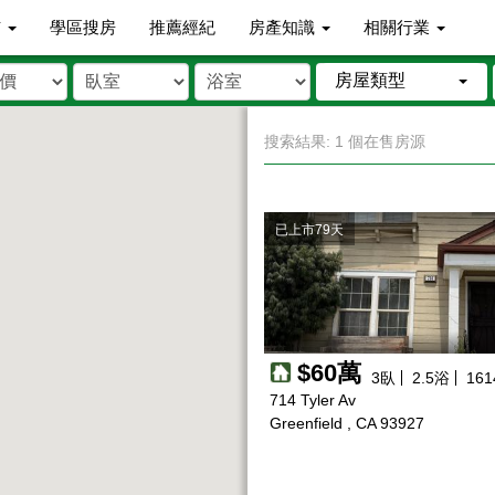
市
學區搜房
推薦經紀
房產知識
相關行業
房屋類型
搜索結果: 1 個在售房源
已上市79天
$60萬
3
臥
2.5
浴
161
714 Tyler Av
Greenfield , CA 93927