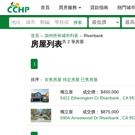
首頁
買房服務
貸款指南
熱門城
搜索
首頁
--
加州所有城市列表
--
Riverbank
共
2
筆房屋
房屋列表
1
排序：
在售房屋
待定房屋
已售房屋
獨立屋
成交價： $450,000
5421 Etherington Ct Riverbank , CA 9
獨立屋
成交價： $875,000
6904 Arrowwood Dr Riverbank , CA 95