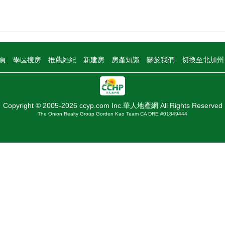
頁
學區搜房
推薦經紀
新建房
房產知識
關於我們
切換至北加
Copyright © 2005-2026 ccyp.com Inc.華人地產網 All Rights Reserved
The Onion Realty Group Gorden Kao Team CA DRE #01849444