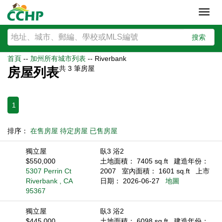
Toggl
navig
搜索
首頁
--
加州所有城市列表
--
Riverbank
共
3
筆房屋
房屋列表
1
排序：
在售房屋
待定房屋
已售房屋
獨立屋
臥3 浴2
$550,000
土地面積： 7405 sq.ft
建造年份：
5307 Perrin Ct
2007
室內面積： 1601 sq.ft
上市
Riverbank , CA
日期： 2026-06-27
地圖
95367
獨立屋
臥3 浴2
$445,000
土地面積： 6098 sq.ft
建造年份：