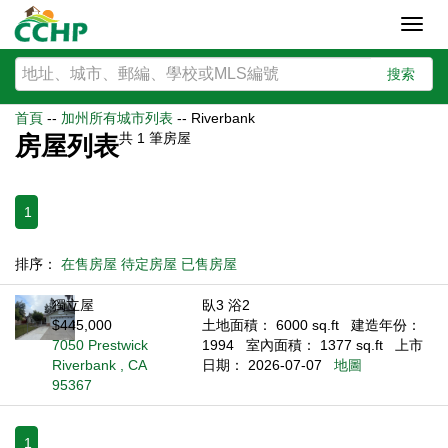
Toggl
navig
搜索
首頁
--
加州所有城市列表
--
Riverbank
共
1
筆房屋
房屋列表
1
排序：
在售房屋
待定房屋
已售房屋
獨立屋
臥3 浴2
$445,000
土地面積： 6000 sq.ft
建造年份：
7050 Prestwick
1994
室內面積： 1377 sq.ft
上市
Riverbank , CA
日期： 2026-07-07
地圖
95367
1