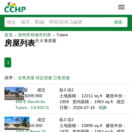
Toggl
navig
搜索
首頁
--
加州所有城市列表
--
Tulare
共
8
筆房屋
房屋列表
1
排序：
在售房屋
待定房屋
已售房屋
獨立屋
成交
臥3 浴2
價： $399,900
土地面積： 12211 sq.ft
建造年份：
494 E Merritt Av
1959
室內面積： 1963 sq.ft
成交
Tulare , CA 93274
日期： 2026-07-16
地圖
獨立屋
成交
臥3 浴2
價： $359,900
土地面積： 10890 sq.ft
建造年份：
1431 E Boyer Dr
1975
室內面積： 1462 sq.ft
成交