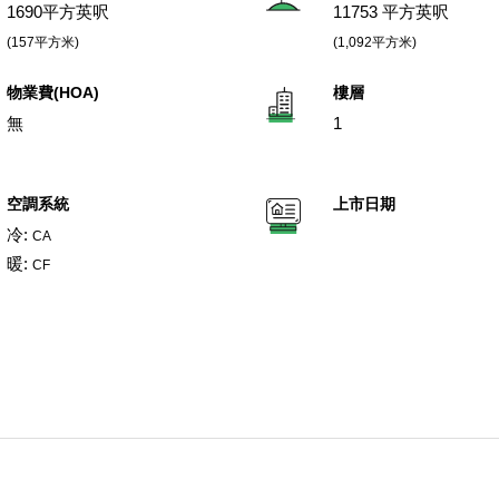
1690平方英呎
11753 平方英呎
(157平方米)
(1,092平方米)
物業費(HOA)
樓層
無
1
空調系統
上市日期
冷:
CA
暖:
CF