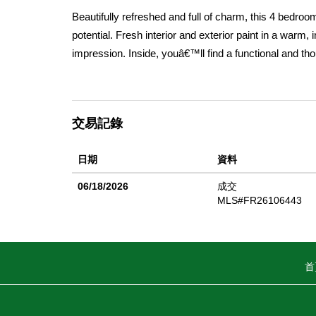
Beautifully refreshed and full of charm, this 4 bedroo
potential. Fresh interior and exterior paint in a warm,
impression. Inside, youâ€™ll find a functional and th
ceilings in the living room, laminate wood flooring 
feel both cozy and elegant. Step outside to an expans
areas, a shaded grassy space, and a stunning mature w
交易記錄
ADU, pool, create your dream backyard oasis, or desig
provide energy savings, and the home is already pre-wir
日期
資料
06/18/2026
成交
MLS#FR26106443
首