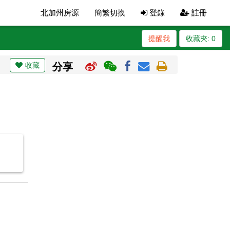
北加州房源
簡繁切換
登錄
註冊
提醒我
收藏夾:
0
收藏
分享