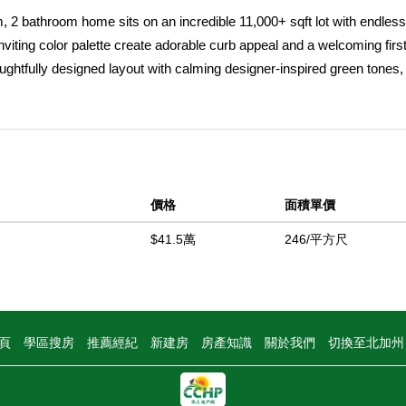
m, 2 bathroom home sits on an incredible 11,000+ sqft lot with endless
 inviting color palette create adorable curb appeal and a welcoming firs
oughtfully designed layout with calming designer-inspired green tones,
throughout, and an abundance of storage and closet space that make t
ive backyard designed for entertaining, featuring large cement gather
illow tree as the centerpiece of the yard. With plenty of room to bui
n the ultimate entertaining space, the possibilities are endless. Sola
ed for fiber internet for fast and reliable connectivity.
價格
面積單價
中
$41.5萬
246/平方尺
頁
學區搜房
推薦經紀
新建房
房產知識
關於我們
切換至北加