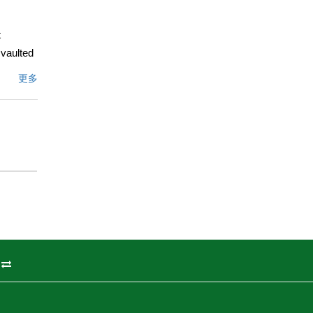
t
 vaulted
he home
更多
ing
ld an
r helps
文描述
州