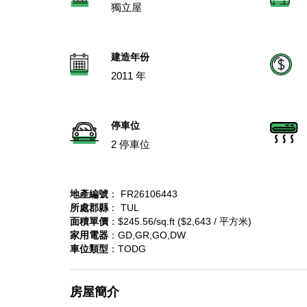
獨立屋
建造年份
2011 年
停車位
2 停車位
地產編號
： FR26106443
所處郡縣
： TUL
面積單價
：$245.56/sq.ft ($2,643 / 平方米)
家用電器
：GD,GR,GO,DW
車位類型
：TODG
房屋簡介