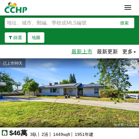
Toggl
navig
搜索
篩選
地圖
最新上市
最新更新
更多
已上市99天
去除邊界
物业费(HOA):無
$46萬
3
臥
2
浴
1449
sqft
1951
年建