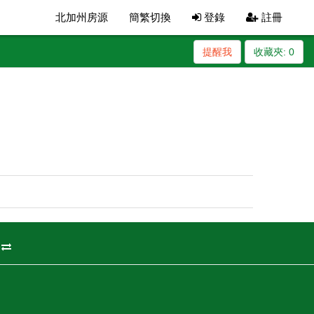
北加州房源
簡繁切換
登錄
註冊
提醒我
收藏夾:
0
州