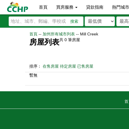
首頁
買房服務
貸款指南
熱門城
搜索
首頁
--
加州所有城市列表
--
Mill Creek
共
0
筆房屋
房屋列表
排序：
在售房屋
待定房屋
已售房屋
暫無
首