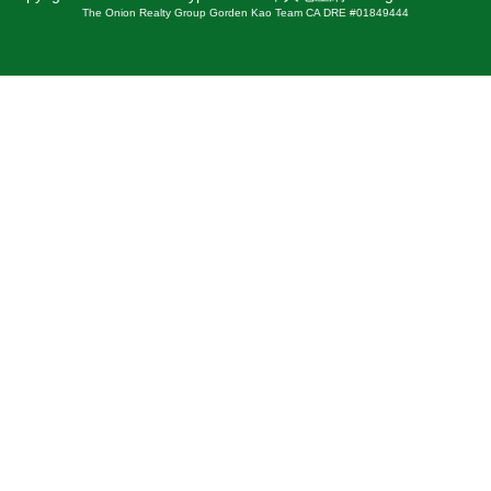
The Onion Realty Group Gorden Kao Team CA DRE #01849444