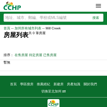
Toggl
navig
搜索
首頁
--
加州所有城市列表
--
Mill Creek
共
0
筆房屋
房屋列表
排序：
在售房屋
待定房屋
已售房屋
暫無
首頁
學區搜房
推薦經紀
新建房
房產知識
關於我們
切換至北加州