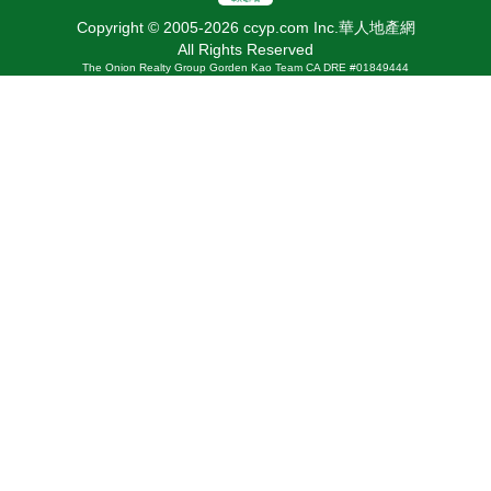
Copyright © 2005-2026 ccyp.com Inc.華人地產網
All Rights Reserved
The Onion Realty Group Gorden Kao Team CA DRE #01849444