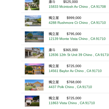
康斗
$525,000
15833 Mcintosh Av Chino , CA 91708
獨立屋
$999,000
4288 Rushmore Ct Chino , CA 91710
獨立屋
$795,000
12139 Monte Vista Chino , CA 91710
康斗
$365,000
12836 12th St Unit 39 Chino , CA 9171
獨立屋
$725,000
14561 Baylor Av Chino , CA 91710
獨立屋
$768,000
4437 Polk Chino , CA 91710
獨立屋
$725,000
11863 Vista Chino , CA 91710