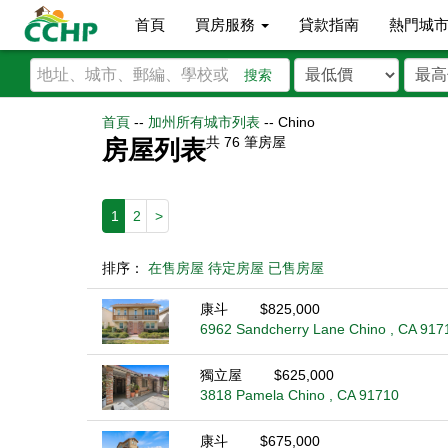
首頁
買房服務
貸款指南
熱門城
搜索
首頁
--
加州所有城市列表
--
Chino
共
76
筆房屋
房屋列表
1
2
>
排序：
在售房屋
待定房屋
已售房屋
康斗
$825,000
6962 Sandcherry Lane Chino , CA 917
獨立屋
$625,000
3818 Pamela Chino , CA 91710
康斗
$675,000