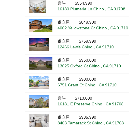
康斗
$554,990
16180 Plumeria Ln Chino , CA 91708
獨立屋
$849,900
4002 Yellowstone Cr Chino , CA 91710
獨立屋
$759,999
12466 Lewis Chino , CA 91710
獨立屋
$950,000
13625 Oxford Ct Chino , CA 91710
獨立屋
$900,000
6751 Grant Ct Chino , CA 91710
康斗
$710,000
16181 E Preserve Chino , CA 91708
獨立屋
$935,990
8403 Tamarack St Chino , CA 91708