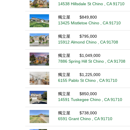
14538 Hillsdale St Chino , CA 91710
獨立屋
$849,800
13425 Mistletoe Chino , CA 91710
獨立屋
$795,000
15912 Almond Chino , CA 91708
獨立屋
$1,049,000
7886 Spring Hill St Chino , CA 91708
獨立屋
$1,225,000
6155 Pablo St Chino , CA 91710
獨立屋
$850,000
14591 Tuskegee Chino , CA 91710
獨立屋
$738,000
6591 Grant Chino , CA 91710