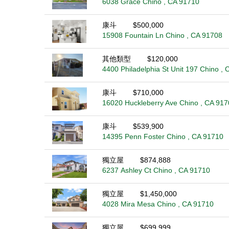
6038 Grace Chino , CA 91710
康斗
$500,000
15908 Fountain Ln Chino , CA 91708
其他類型
$120,000
4400 Philadelphia St Unit 197 Chino ,
康斗
$710,000
16020 Huckleberry Ave Chino , CA 917
康斗
$539,900
14395 Penn Foster Chino , CA 91710
獨立屋
$874,888
6237 Ashley Ct Chino , CA 91710
獨立屋
$1,450,000
4028 Mira Mesa Chino , CA 91710
獨立屋
$699,999