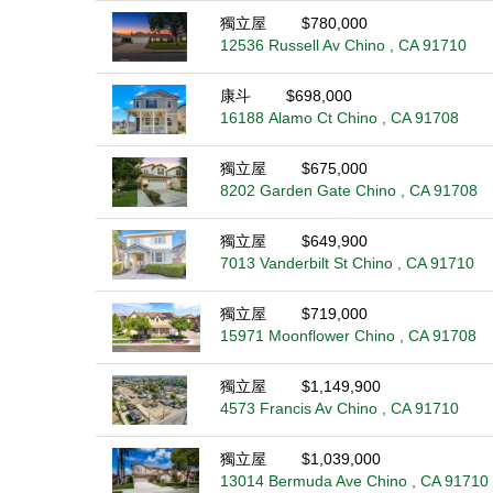
獨立屋
$780,000
12536 Russell Av Chino , CA 91710
康斗
$698,000
16188 Alamo Ct Chino , CA 91708
獨立屋
$675,000
8202 Garden Gate Chino , CA 91708
獨立屋
$649,900
7013 Vanderbilt St Chino , CA 91710
獨立屋
$719,000
15971 Moonflower Chino , CA 91708
獨立屋
$1,149,900
4573 Francis Av Chino , CA 91710
獨立屋
$1,039,000
13014 Bermuda Ave Chino , CA 91710