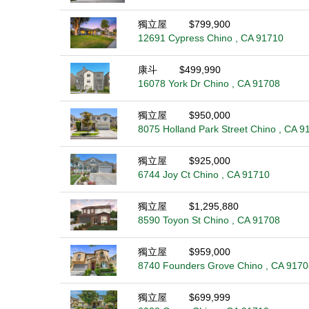
獨立屋
$799,900
12691 Cypress Chino , CA 91710
康斗
$499,990
16078 York Dr Chino , CA 91708
獨立屋
$950,000
8075 Holland Park Street Chino , CA 9
獨立屋
$925,000
6744 Joy Ct Chino , CA 91710
獨立屋
$1,295,880
8590 Toyon St Chino , CA 91708
獨立屋
$959,000
8740 Founders Grove Chino , CA 9170
獨立屋
$699,999