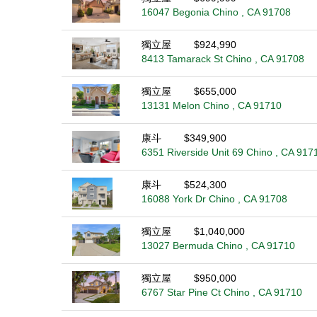
16047 Begonia Chino , CA 91708
獨立屋
$924,990
8413 Tamarack St Chino , CA 91708
獨立屋
$655,000
13131 Melon Chino , CA 91710
康斗
$349,900
6351 Riverside Unit 69 Chino , CA 917
康斗
$524,300
16088 York Dr Chino , CA 91708
獨立屋
$1,040,000
13027 Bermuda Chino , CA 91710
獨立屋
$950,000
6767 Star Pine Ct Chino , CA 91710