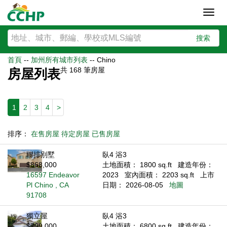
Toggl
navig
搜索
首頁
--
加州所有城市列表
--
Chino
共
168
筆房屋
房屋列表
1
2
3
4
>
排序：
在售房屋
待定房屋
已售房屋
聯排別墅
臥4 浴3
$868,000
土地面積： 1800 sq.ft
建造年份：
16597 Endeavor
2023
室內面積： 2203 sq.ft
上市
Pl Chino , CA
日期： 2026-08-05
地圖
91708
獨立屋
臥4 浴3
$799,000
土地面積： 6800 sq.ft
建造年份：