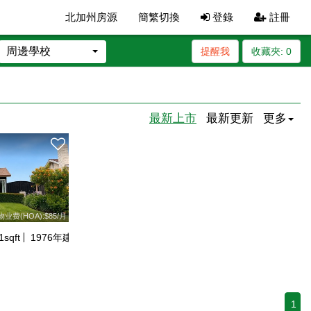
北加州房源
簡繁切換
登錄
註冊
周邊學校
提醒我
收藏夾:
0
最新上市
最新更新
更多
物业费(HOA):$85/月
1
sqft
1976
年建
1