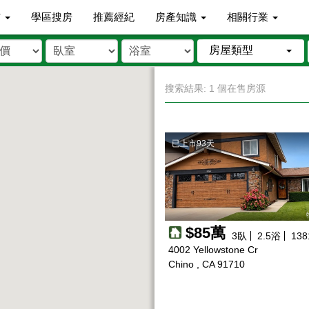
市
學區搜房
推薦經紀
房產知識
相關行業
房屋類型
搜索結果: 1 個在售房源
已上市93天
$85萬
3
臥
2.5
浴
138
4002 Yellowstone Cr
Chino , CA 91710