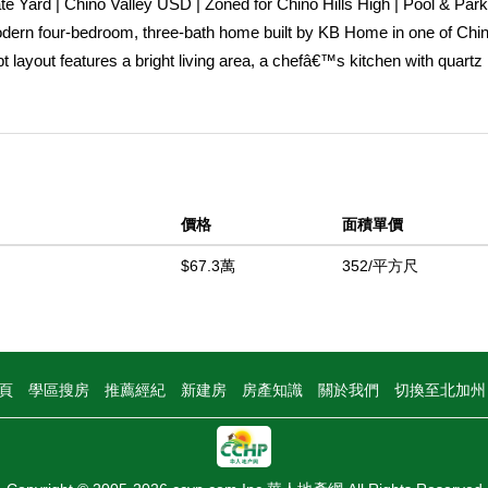
Yard | Chino Valley USD | Zoned for Chino Hills High | Pool & Park
dern four-bedroom, three-bath home built by KB Home in one of Ch
ayout features a bright living area, a chefâ€™s kitchen with quartz
nvenient downstairs guest room with a full bath. Upstairs includes a 
 a walk-in closet and soaking tub. Enjoy your private backyard and res
BQ area, playground, park, and basketball court. Conveniently locat
KB Home offers both comfort and modern living in the heart of Chino.
中
價格
面積單價
$67.3萬
352/平方尺
頁
學區搜房
推薦經紀
新建房
房產知識
關於我們
切換至北加