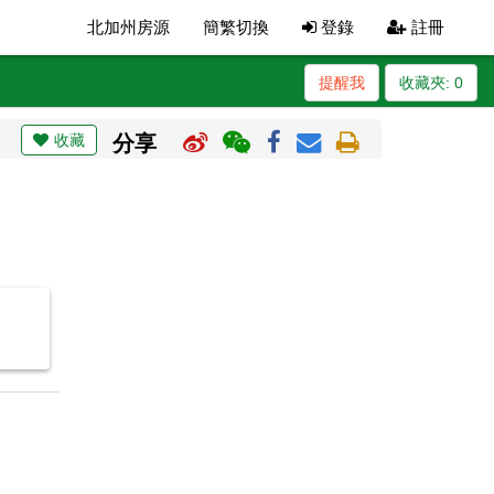
北加州房源
簡繁切換
登錄
註冊
提醒我
收藏夾:
0
收藏
分享