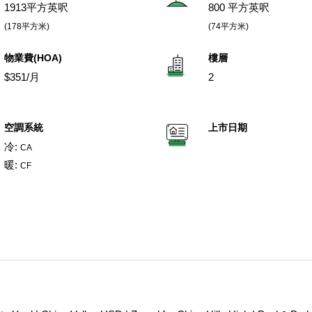
1913平方英呎
800 平方英呎
(178平方米)
(74平方米)
物業費(HOA)
樓層
$351/月
2
空調系統
上市日期
冷:
CA
暖:
CF