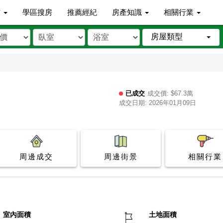
市
學區搜房
推薦經紀
房產知識
相關行業
房屋類型
已成交
成交價: $67.3萬
成交日期: 2026年01月09日
周邊成交
周邊街景
相關行業
室內面積
土地面積