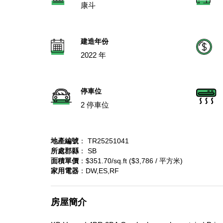
康斗
建造年份
2022 年
停車位
2 停車位
地產編號
： TR25251041
所處郡縣
： SB
面積單價
：$351.70/sq.ft ($3,786 / 平方米)
家用電器
：DW,ES,RF
房屋簡介