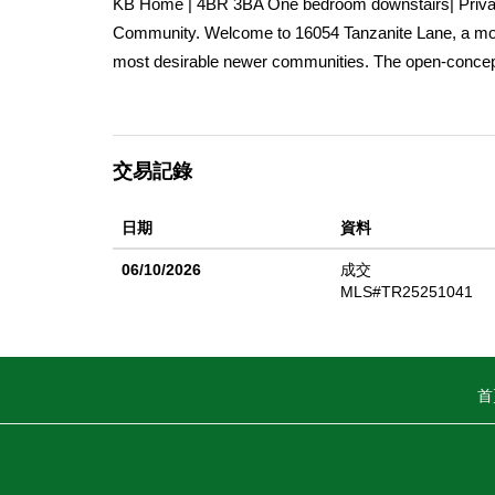
KB Home | 4BR 3BA One bedroom downstairs| Private 
Community. Welcome to 16054 Tanzanite Lane, a mo
most desirable newer communities. The open-concept l
countertops and stainless-steel appliances, plus a co
loft, laundry room, and a luxurious primary suite with
style community amenities â€” swimming pool, spa, B
交易記錄
shopping, dining, and freeway access, this stunning 
日期
資料
06/10/2026
成交
MLS#TR25251041
首