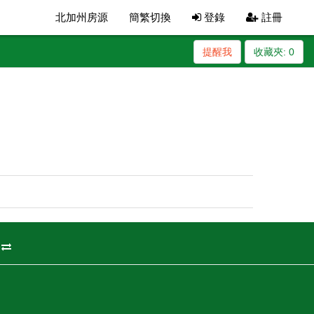
北加州房源
簡繁切換
登錄
註冊
提醒我
收藏夾:
0
州