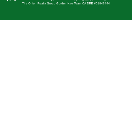
The Onion Realty Group Gorden Kao Team CA DRE #01849444