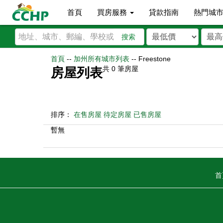
首頁
買房服務
貸款指南
熱門城
搜索
首頁
--
加州所有城市列表
--
Freestone
共
0
筆房屋
房屋列表
排序：
在售房屋
待定房屋
已售房屋
暫無
首