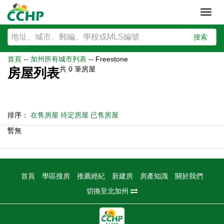
Toggl
navig
搜索
首頁
--
加州所有城市列表
--
Freestone
共
0
筆房屋
房屋列表
排序：
在售房屋
待定房屋
已售房屋
暫無
首頁
學區搜房
推薦經紀
新建房
房產知識
關於我們
切換至北加州