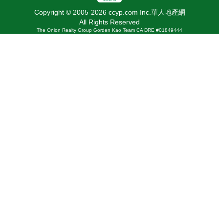
Copyright © 2005-2026 ccyp.com Inc.華人地產網
All Rights Reserved
The Onion Realty Group Gorden Kao Team CA DRE #01849444