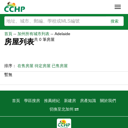
Toggl
navig
搜索
首頁
--
加州所有城市列表
--
Adelaide
共
0
筆房屋
房屋列表
排序：
在售房屋
待定房屋
已售房屋
暫無
首頁
學區搜房
推薦經紀
新建房
房產知識
關於我們
切換至北加州