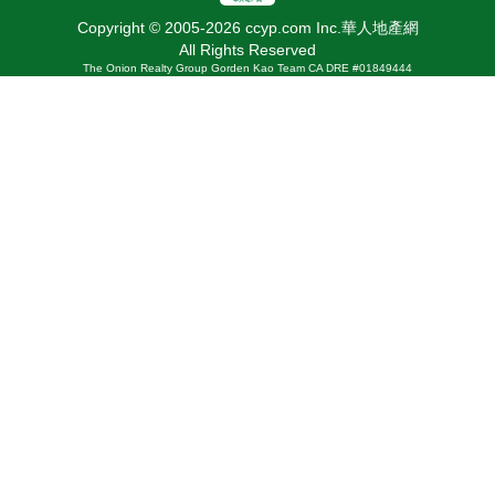
Copyright © 2005-2026 ccyp.com Inc.華人地產網
All Rights Reserved
The Onion Realty Group Gorden Kao Team CA DRE #01849444