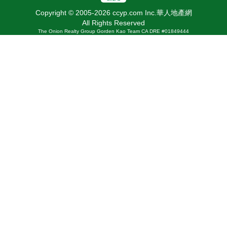
Copyright © 2005-2026 ccyp.com Inc.華人地產網
All Rights Reserved
The Onion Realty Group Gorden Kao Team CA DRE #01849444