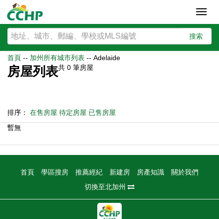
Toggl
navig
搜索
首頁
--
加州所有城市列表
--
Adelaide
共
0
筆房屋
房屋列表
排序：
在售房屋
待定房屋
已售房屋
暫無
首頁
學區搜房
推薦經紀
新建房
房產知識
關於我們
切換至北加州