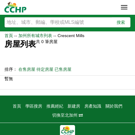
Toggl
navig
搜索
首頁
--
加州所有城市列表
--
Crescent Mills
共
0
筆房屋
房屋列表
排序：
在售房屋
待定房屋
已售房屋
暫無
首頁
學區搜房
推薦經紀
新建房
房產知識
關於我們
切換至北加州