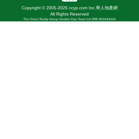
Copyright © 2005-2026 ccyp.com Inc.華人地產網
All Rights Reserved
The Onion Realty Group Gorden Kao Team CA DRE #01849444