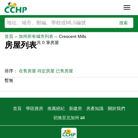
Toggl
navig
搜索
首頁
--
加州所有城市列表
--
Crescent Mills
共
0
筆房屋
房屋列表
排序：
在售房屋
待定房屋
已售房屋
暫無
首頁
學區搜房
推薦經紀
新建房
房產知識
關於我們
切換至北加州