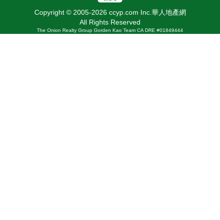
Copyright © 2005-2026 ccyp.com Inc.華人地產網
All Rights Reserved
The Onion Realty Group Gorden Kao Team CA DRE #01849444