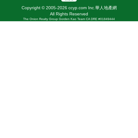
Copyright © 2005-2026 ccyp.com Inc.華人地產網
All Rights Reserved
The Onion Realty Group Gorden Kao Team CA DRE #01849444