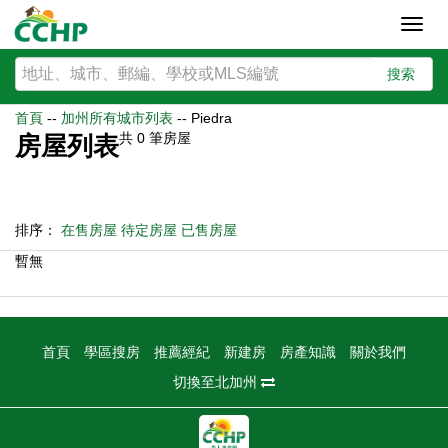
Toggl
navig
搜索
首頁
--
加州所有城市列表
--
Piedra
共
0
筆房屋
房屋列表
排序：
在售房屋
待定房屋
已售房屋
暫無
首頁
學區搜房
推薦經紀
新建房
房產知識
關於我們
切換至北加州