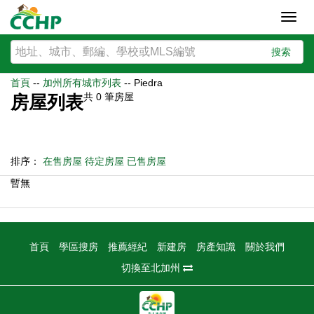
Toggl
navig
搜索
首頁
--
加州所有城市列表
--
Piedra
共
0
筆房屋
房屋列表
排序：
在售房屋
待定房屋
已售房屋
暫無
首頁
學區搜房
推薦經紀
新建房
房產知識
關於我們
切換至北加州