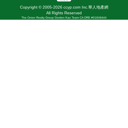
Copyright © 2005-2026 ccyp.com Inc.華人地產網
All Rights Reserved
The Onion Realty Group Gorden Kao Team CA DRE #01849444