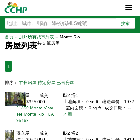
Toggl
navig
搜索
首頁
--
加州所有城市列表
--
Monte Rio
共
5
筆房屋
房屋列表
1
排序：
在售房屋
待定房屋
已售房屋
獨立屋
成交
臥2 浴1
價： $325,000
土地面積： 0 sq.ft
建造年份：1972
21850 Monte Vista
室內面積： 0 sq.ft
成交日期： --
Ter Monte Rio , CA
地圖
95462
獨立屋
成交
臥2 浴2
價： $350,000
土地面積： 0 sq.ft
建造年份：1910