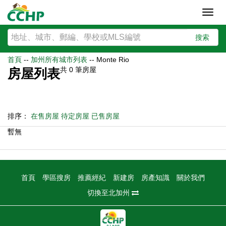
Toggl
navig
搜索
首頁
--
加州所有城市列表
--
Monte Rio
共
0
筆房屋
房屋列表
排序：
在售房屋
待定房屋
已售房屋
暫無
首頁
學區搜房
推薦經紀
新建房
房產知識
關於我們
切換至北加州