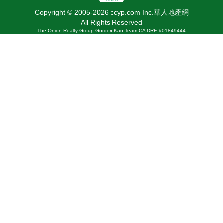
Copyright © 2005-2026 ccyp.com Inc.華人地產網
All Rights Reserved
The Onion Realty Group Gorden Kao Team CA DRE #01849444