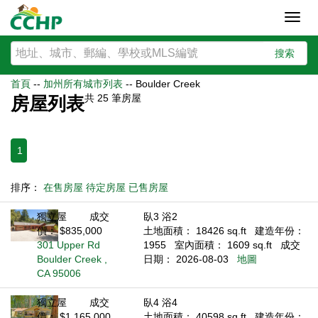
Toggl
navig
搜索
首頁
--
加州所有城市列表
--
Boulder Creek
共
25
筆房屋
房屋列表
1
排序：
在售房屋
待定房屋
已售房屋
獨立屋
成交
臥3 浴2
價： $835,000
土地面積： 18426 sq.ft
建造年份：
301 Upper Rd
1955
室內面積： 1609 sq.ft
成交
Boulder Creek ,
日期： 2026-08-03
地圖
CA 95006
獨立屋
成交
臥4 浴4
價： $1,165,000
土地面積： 40598 sq.ft
建造年份：