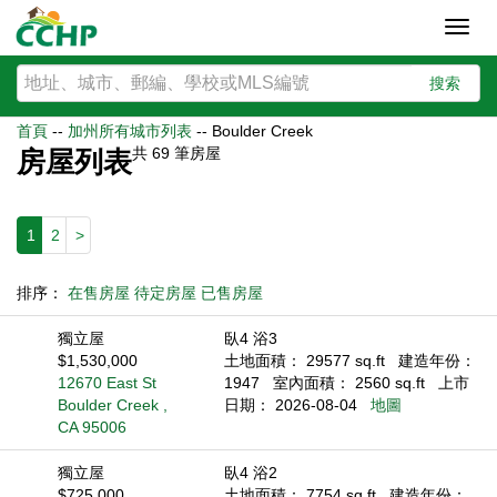
Toggl
navig
搜索
首頁
--
加州所有城市列表
--
Boulder Creek
共
69
筆房屋
房屋列表
1
2
>
排序：
在售房屋
待定房屋
已售房屋
獨立屋
臥4 浴3
$1,530,000
土地面積： 29577 sq.ft
建造年份：
12670 East St
1947
室內面積： 2560 sq.ft
上市
Boulder Creek ,
日期： 2026-08-04
地圖
CA 95006
獨立屋
臥4 浴2
$725,000
土地面積： 7754 sq.ft
建造年份：