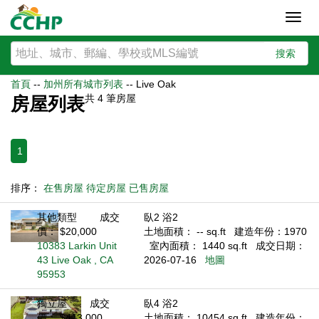
Toggl
navig
搜索
首頁
--
加州所有城市列表
--
Live Oak
共
4
筆房屋
房屋列表
1
排序：
在售房屋
待定房屋
已售房屋
其他類型
成交
臥2 浴2
價： $20,000
土地面積： -- sq.ft
建造年份：1970
10383 Larkin Unit
室內面積： 1440 sq.ft
成交日期：
43 Live Oak , CA
2026-07-16
地圖
95953
獨立屋
成交
臥4 浴2
價： $413,000
土地面積： 10454 sq.ft
建造年份：