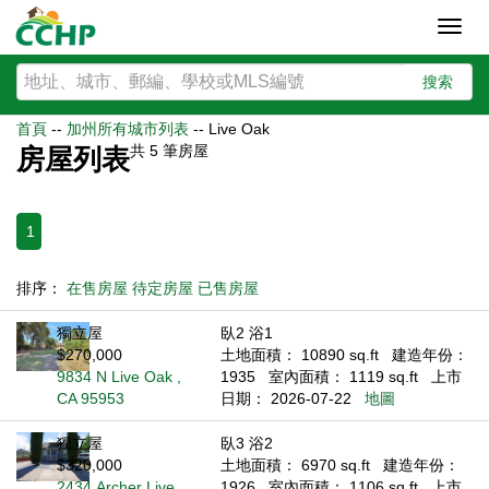
Toggl
navig
搜索
首頁
--
加州所有城市列表
--
Live Oak
共
5
筆房屋
房屋列表
1
排序：
在售房屋
待定房屋
已售房屋
獨立屋
臥2 浴1
$270,000
土地面積： 10890 sq.ft
建造年份：
9834 N Live Oak ,
1935
室內面積： 1119 sq.ft
上市
CA 95953
日期： 2026-07-22
地圖
獨立屋
臥3 浴2
$320,000
土地面積： 6970 sq.ft
建造年份：
2434 Archer Live
1926
室內面積： 1106 sq.ft
上市