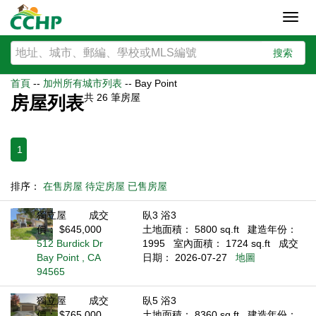
Toggl
navig
搜索
首頁
--
加州所有城市列表
--
Bay Point
共
26
筆房屋
房屋列表
1
排序：
在售房屋
待定房屋
已售房屋
獨立屋
成交
臥3 浴3
價： $645,000
土地面積： 5800 sq.ft
建造年份：
512 Burdick Dr
1995
室內面積： 1724 sq.ft
成交
Bay Point , CA
日期： 2026-07-27
地圖
94565
獨立屋
成交
臥5 浴3
價： $765,000
土地面積： 8360 sq.ft
建造年份：