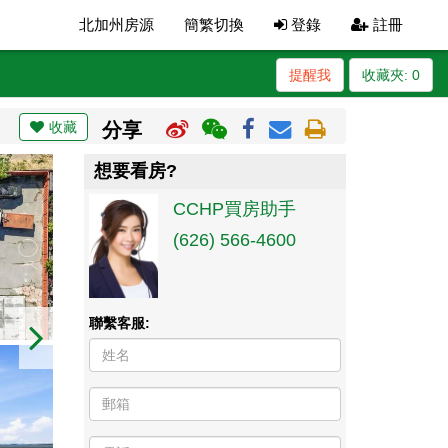
北加州房源
簡繁切換
登錄
註冊
提醒我
收藏夾:
0
收藏
分享
想要看房?
CCHP買房助手
(626) 566-4600
聯繫客服: