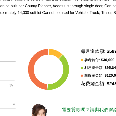
an be built per County Planner, Access is through single door, Can b
oximately 14,000 sqft lot Cannot be used for Vehicle, Truck, Trailer, 
ta County building requirements, Buyer to be responsible for water 
ve, Both lots to be sold together. A must see and more!!!
中
每月還款額:
$59
參考首付:
$30,000
利息總金額:
$95,6
剩餘總金額:
$120,
花费總金額:
$24
%
需要貸款嗎？請與我們聯絡