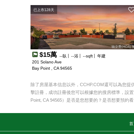
已上市128天
物业费(HOA):
$15萬
--
臥
--
浴
--
sqft
年建
201 Solano Ave
Bay Point , CA 94565
除了房屋基本信息以外，CCHP.COM還可以為您
擊註冊，成功註冊後您可以根據您的搜房標準，設置
Point, CA 94565
）是否是您想要的？是否想要預約看
首