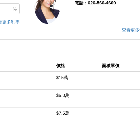
電話：626-566-4600
%
看更多利率
查看更多
價格
面積單價
$15萬
$5.3萬
$7.5萬