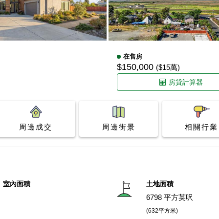
在售房
$150,000
($15萬)
房貸計算器
周邊成交
周邊街景
相關行業
室內面積
土地面積
6798 平方英呎
(632平方米)