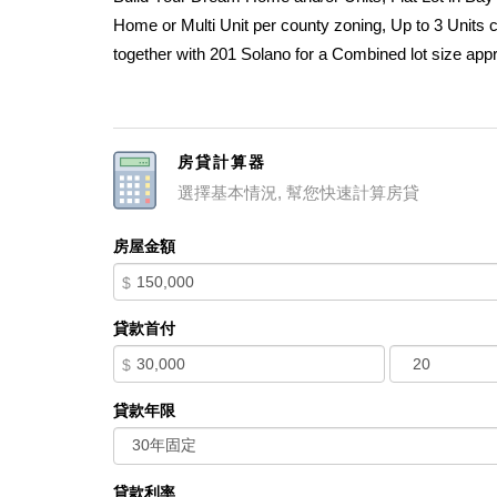
Home or Multi Unit per county zoning, Up to 3 Units c
together with 201 Solano for a Combined lot size appr
Lot, Residential Only Buyer to check with Contra Cos
hookups, No fence in between lots 201 & 205 Solano A
房貸計算器
選擇基本情況, 幫您快速計算房貸
房屋金額
$
貸款首付
$
貸款年限
貸款利率