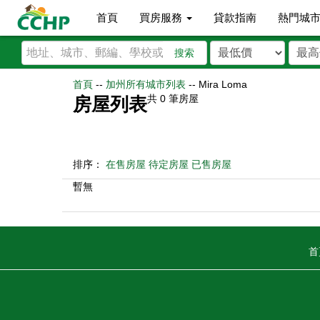
首頁
買房服務
貸款指南
熱門城
搜索
首頁
--
加州所有城市列表
--
Mira Loma
共
0
筆房屋
房屋列表
排序：
在售房屋
待定房屋
已售房屋
暫無
首