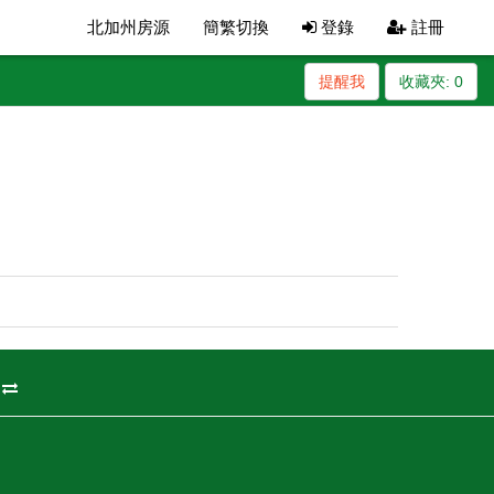
北加州房源
簡繁切換
登錄
註冊
提醒我
收藏夾:
0
州