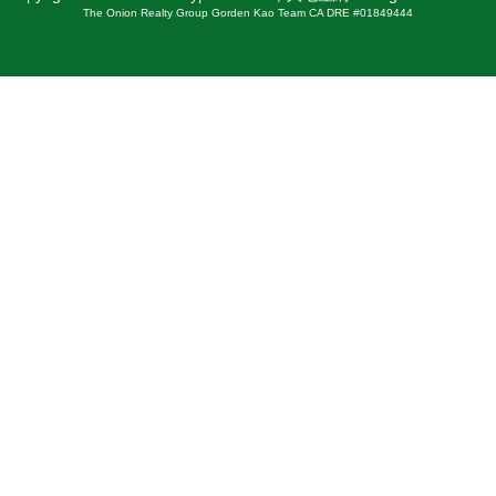
The Onion Realty Group Gorden Kao Team CA DRE #01849444