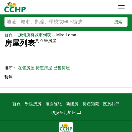
Toggl
navig
搜索
首頁
--
加州所有城市列表
--
Mira Loma
共
0
筆房屋
房屋列表
排序：
在售房屋
待定房屋
已售房屋
暫無
首頁
學區搜房
推薦經紀
新建房
房產知識
關於我們
切換至北加州