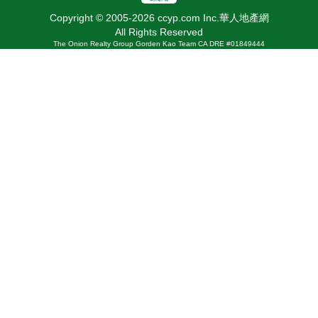
Copyright © 2005-2026 ccyp.com Inc.華人地產網
All Rights Reserved
The Onion Realty Group Gorden Kao Team CA DRE #01849444