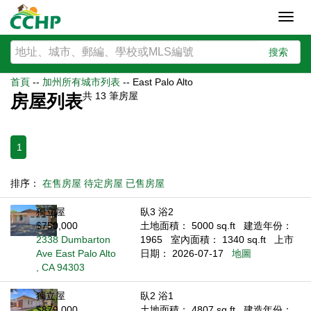
Toggl
navig
搜索
首頁
--
加州所有城市列表
--
East Palo Alto
共
13
筆房屋
房屋列表
1
排序：
在售房屋
待定房屋
已售房屋
獨立屋
臥3 浴2
$750,000
土地面積： 5000 sq.ft
建造年份：
2338 Dumbarton
1965
室內面積： 1340 sq.ft
上市
Ave East Palo Alto
日期： 2026-07-17
地圖
, CA 94303
獨立屋
臥2 浴1
$879,000
土地面積： 4807 sq.ft
建造年份：