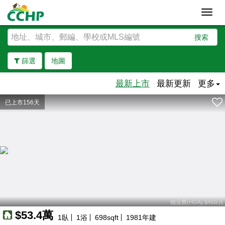
Toggl
navig
搜索
篩選
地圖
最新上市
最新更新
更多
已上市156天
去除邊界
物业费(HOA):$450/月
$53.4萬
1
臥
1
浴
698
sqft
1981
年建