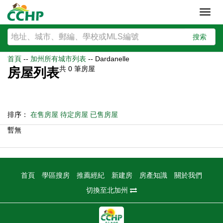
Toggl
navig
搜索
首頁
--
加州所有城市列表
--
Dardanelle
共
0
筆房屋
房屋列表
排序：
在售房屋
待定房屋
已售房屋
暫無
首頁
學區搜房
推薦經紀
新建房
房產知識
關於我們
切換至北加州