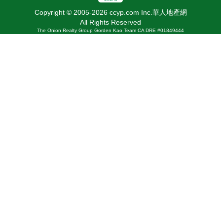
Copyright © 2005-2026 ccyp.com Inc.華人地產網
All Rights Reserved
The Onion Realty Group Gorden Kao Team CA DRE #01849444